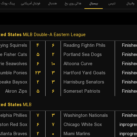
والیبال
تنیس
بیسبال
هاکی روی یخ
هندبال
فوتبال آمریکایی
پینگ پونگ
ted States
MiLB Double-A Eastern League
۴
۶
Reading Fightin Phils
Finishe
۵
۲
Portland Sea Dogs
Finishe
rie Seawolves
۶
۱۰
Altoona Curve
Finishe
۲۳
۳
Hartford Yard Goats
Finishe
peake Baysox
۲
۳
Harrisburg Senators
Finishe
Akron Zips
۵
۶
Somerset Patriots
Finishe
ted States
MLB
elphia Phillies
۷
۳
Washington Nationals
Finishe
ston Red Sox
۶
۷
Chicago White Sox
inprogre
tlanta Braves
۲
۰
Miami Marlins
inprogre