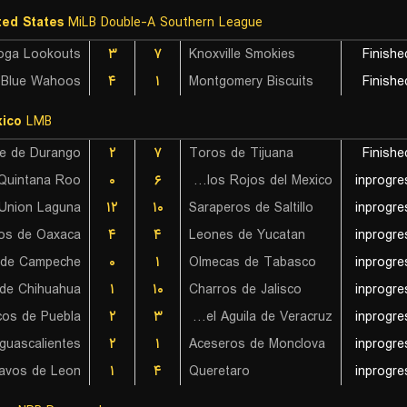
ted States
MiLB Double-A Southern League
oga Lookouts
۳
۷
Knoxville Smokies
Finishe
۴
۱
Montgomery Biscuits
Finishe
ico
LMB
te de Durango
۲
۷
Toros de Tijuana
Finishe
۰
۶
Diablos Rojos del Mexico
inprogre
۱۲
۱۰
Saraperos de Saltillo
inprogre
os de Oaxaca
۴
۴
Leones de Yucatan
inprogre
s de Campeche
۰
۱
Olmecas de Tabasco
inprogre
de Chihuahua
۱
۱۰
Charros de Jalisco
inprogre
cos de Puebla
۲
۳
Rojos del Aguila de Veracruz
inprogre
۲
۱
Aceseros de Monclova
inprogre
avos de Leon
۱
۴
Queretaro
inprogre