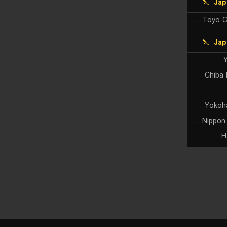
Jap
Hiroshima Toyo Carp Reserves
Jap
Y
Chiba 
Yokoh
Hokkaido Nippon Ham Fighters
H