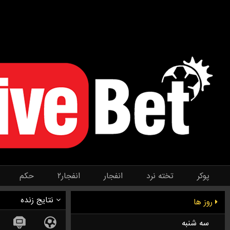
پوکر
تخته نرد
انفجار
انفجار۲
حکم
نتایج زنده
روز ها
سه شنبه