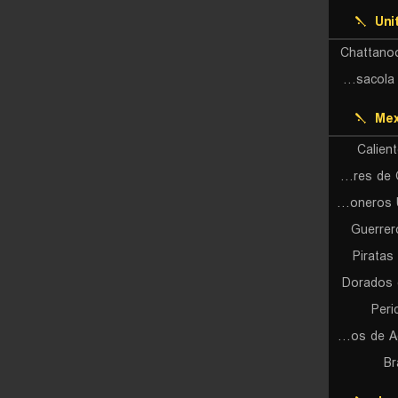
Uni
Chattano
Pensacola Blue Wahoos
Mex
Calien
Tigres de Quintana Roo
Algodoneros Union Laguna
Guerrer
Pirata
Dorados 
Peri
Rieleros de Aguascalientes
Br