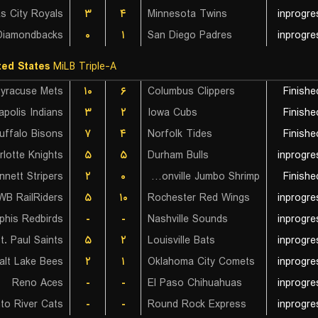
s City Royals
۳
۴
Minnesota Twins
inprogre
Diamondbacks
۰
۱
San Diego Padres
inprogre
ted States
MiLB Triple-A
yracuse Mets
۱۰
۶
Columbus Clippers
Finishe
apolis Indians
۳
۲
Iowa Cubs
Finishe
uffalo Bisons
۷
۴
Norfolk Tides
Finishe
rlotte Knights
۵
۵
Durham Bulls
inprogre
nnett Stripers
۲
۰
Jacksonville Jumbo Shrimp
Finishe
WB RailRiders
۵
۱۰
Rochester Red Wings
inprogre
his Redbirds
-
-
Nashville Sounds
inprogre
t. Paul Saints
۵
۲
Louisville Bats
inprogre
alt Lake Bees
۲
۱
Oklahoma City Comets
inprogre
Reno Aces
-
-
El Paso Chihuahuas
inprogre
to River Cats
-
-
Round Rock Express
inprogre