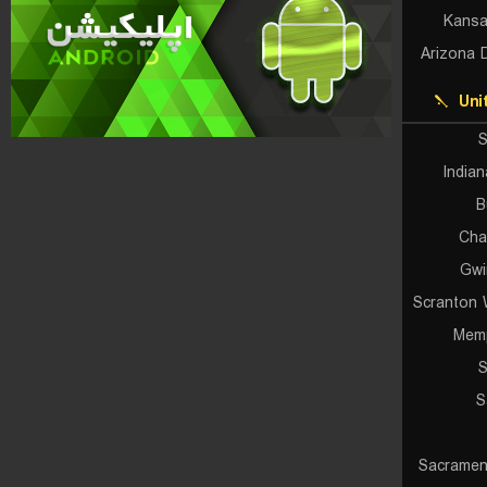
Kansa
Arizona 
Uni
S
Indian
B
Cha
Gwi
Scranton 
Memp
S
S
Sacramen